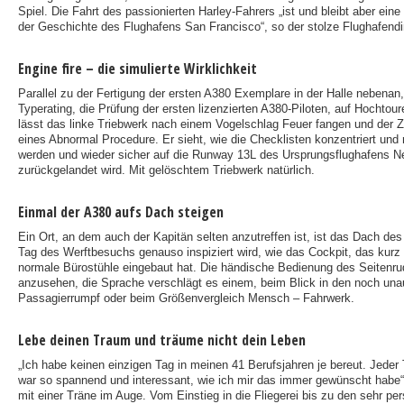
Spiel. Die Fahrt des passionierten Harley-Fahrers „ist und bleibt aber ei
der Geschichte des Flughafens San Francisco“, so der stolze Flughafen­dir
Engine fire – die simulierte Wirklichkeit
Parallel zu der Fertigung der ersten A380 Exemplare in der Halle nebenan,
Typerating, die Prüfung der ersten lizenzierten A380-Piloten, auf Hochtour
lässt das linke Triebwerk nach einem Vogelschlag Feuer fangen und der 
eines Abnormal Procedure. Er sieht, wie die Checklisten konzentriert und 
werden und wieder sicher auf die Runway 13L des Ursprungsflughafens N
zurückgelandet wird. Mit gelöschtem Triebwerk natürlich.
Einmal der A380 aufs Dach steigen
Ein Ort, an dem auch der Kapitän selten anzutreffen ist, ist das Dach d
Tag des Werftbesuchs genauso inspiziert wird, wie das Cockpit, das kurz 
normale Bürostühle eingebaut hat. Die händische Bedienung des Seitenru
anzusehen, die Sprache verschlägt es einem, beim Blick in den noch un
Passagierrumpf oder beim Größenvergleich Mensch – Fahrwerk.
Lebe deinen Traum und träume nicht dein Leben
„Ich habe keinen einzigen Tag in meinen 41 Berufsjahren je bereut. Jeder
war so spannend und interessant, wie ich mir das immer gewünscht habe“
mit einer Träne im Auge. Vom Einstieg in die Fliegerei bis zu den sehr p