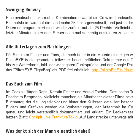
Swinging Runway
Eine aviatische Links-rechts-Kombination erwartet die Crew im Landeanflu
Bischofsheim wird auf die Landebahn 25 Links gewechselt, und just in d
Daten umprogrammiert sind, wieder zurück, auf die 25 Rechts. Vielleicht
letzten Minuten hinter dem Steuer noch mal so richtig auskosten zu lass
Alle Unterlagen zum Nachfliegen
Für Simulator-Flieger und Fans, die noch tiefer in die Materie einsteigen wo
PilotsEYE.tv die gesamten, teilweise handschriftlichen Dokumente des 
bis zur Wetterkarte, inkl. der wichtigsten Funksprüche und der Google-Ro
das ”PiltosEYE FlightBag” als PDF frei erhältlich.
http://pilotsEYE.tv/dow
Das Buch zum Film
Im Cockpit Jürgen Raps, Kerstin Felser und Harald Tschira. Destination T
Friedhelm Bergmann, vielleicht manchen als Mitarbeiter dieser Filme bekan
Buchautor, der die Logistik vor und hinter den Kulissen detailliert besch
Bildern und Grafiken werden die Vorbereitungen, der Aufenthalt im C
genau und leicht verständlich dokumentiert und erklärt. Ein Leckerbi
letzten Blatt:
Cockpit Live Frankfurt-Tokio
„Auf Langstrecke unterwegs mit
Was denkt sich der Mann eigentlich dabei?