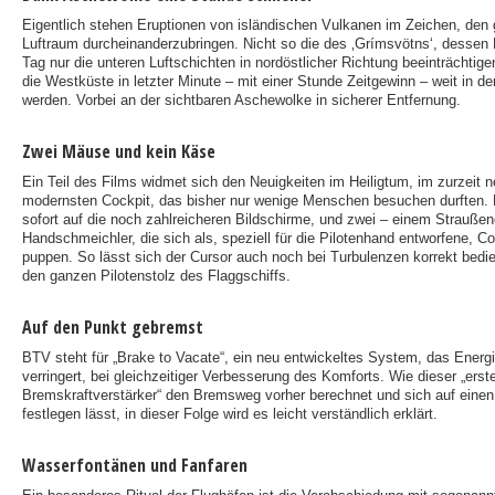
Eigentlich stehen Eruptionen von isländischen Vulkanen im Zeichen, de
Luftraum durcheinanderzubringen. Nicht so die des ‚Grímsvötns‘, dessen
Tag nur die unteren Luftschichten in nordöstlicher Richtung beeinträchtig
die Westküste in letzter Minute – mit einer Stunde Zeitgewinn – weit in d
werden. Vorbei an der sichtbaren Aschewolke in sicherer Entfernung.
Zwei Mäuse und kein Käse
Ein Teil des Films widmet sich den Neuigkeiten im Heiligtum, im zurzeit 
modernsten Cockpit, das bisher nur wenige Menschen besuchen durften. De
sofort auf die noch zahlreicheren Bildschirme, und zwei – einem Straußen
Handschmeichler, die sich als, speziell für die Pilotenhand entworfene, 
puppen. So lässt sich der Cursor auch noch bei Turbulenzen korrekt bedi
den ganzen Pilotenstolz des Flaggschiffs.
Auf den Punkt gebremst
BTV steht für „Brake to Vacate“, ein neu entwickeltes System, das Ener
verringert, bei gleichzeitiger Verbesserung des Komforts. Wie dieser „erst
Bremskraftverstärker“ den Bremsweg vorher berechnet und sich auf eine
festlegen lässt, in dieser Folge wird es leicht verständlich erklärt.
Wasserfontänen und Fanfaren