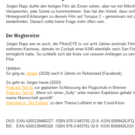
Jürgen Raps durfte den fertigen Film als Erster sehen, aber nur mit Mikr
Versprechen, jede Szene zu kommentieren. Das hat den Vorteil, dass sic
Hintergrund-Erklärungen zu diesem Film auf Tonspur 2 – gemeinsam mit d
wiederfinden. Danach sollte keine Frage mehr offen sein…
Der Wegbereiter
Jürgen Raps war es auch, der PilotsEYE.tv vor acht Jahren erstmals Fi
mehreren Kameras, damals im Cockpit einer A340 ebenfalls nach San Fra
ermöglicht hatte. So schließt sich der Kreis von unseren Anfängen zu sei
Pilot.
Updates:
So ging es
Jürgen
(2018) nach 6 Jahren im Ruhestand (Facebook)
So geht es Jürgen heute (2020)
Podcast Teil 01
zur geplanten Schliessung der Flugschule in Bremen
Podcast Teil 02
„Wenn ich einen „Sully“ unter meinen Kapitänen gehabt hä
meine Mannschaft gestellt“
Interview in „Der Freitag“
zu dem Thema Luftfahrt in der Covid-Krise.
DVD: EAN 4260139480227 ISBN 978-3-943781-22-9 ASIN B008426JFQ
BD: EAN 4260139480326 ISBN 978-3-943781-32-8 ASIN B008426JG0