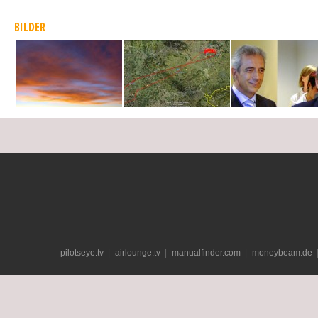
BILDER
pilotseye.tv
airlounge.tv
manualfinder.com
moneybeam.de