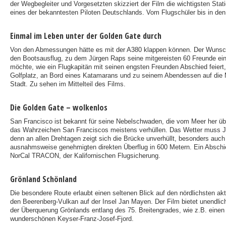
der Wegbegleiter und Vorgesetzten skizziert der Film die wichtigsten Stati
eines der bekanntesten Piloten Deutschlands. Vom Flugschüler bis in den
Einmal im Leben unter der Golden Gate durch
Von den Abmessungen hätte es mit der A380 klappen können. Der Wunsch
den Bootsausflug, zu dem Jürgen Raps seine mitgereisten 60 Freunde ein
möchte, wie ein Flugkapitän mit seinen engsten Freunden Abschied feiert, 
Golfplatz, an Bord eines Katamarans und zu seinem Abendessen auf die 
Stadt. Zu sehen im Mittelteil des Films.
Die Golden Gate – wolkenlos
San Francisco ist bekannt für seine Nebelschwaden, die vom Meer her üb
das Wahrzeichen San Franciscos meistens verhüllen. Das Wetter muss J
denn an allen Drehtagen zeigt sich die Brücke unverhüllt, besonders auch
ausnahmsweise genehmigten direkten Überflug in 600 Metern. Ein Absch
NorCal TRACON, der Kalifornischen Flugsicherung.
Grönland Schönland
Die besondere Route erlaubt einen seltenen Blick auf den nördlichsten ak
den Beerenberg-Vulkan auf der Insel Jan Mayen. Der Film bietet unendlich
der Überquerung Grönlands entlang des 75. Breitengrades, wie z.B. einen 
wunderschönen Keyser-Franz-Josef-Fjord.