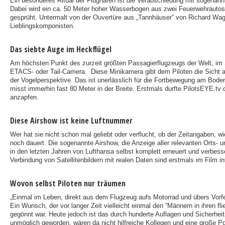
Ein besonderes Ritual der Flughäfen ist die Verabschiedung mit sogenan
Dabei wird ein ca. 50 Meter hoher Wasserbogen aus zwei Feuerwehrautos
gesprüht. Untermalt von der Ouvertüre aus „Tannhäuser“ von Richard Wag
Lieblingskomponisten.
Das siebte Auge im Heckflügel
Am höchsten Punkt des zurzeit größten Passagierflugzeugs der Welt, im Se
ETACS- oder Tail-Camera. Diese Minikamera gibt dem Piloten die Sicht a
der Vogelperspektive. Das ist unerlässlich für die Fortbewegung am Bode
misst immerhin fast 80 Meter in der Breite. Erstmals durfte PilotsEYE.tv
anzapfen.
Diese Airshow ist keine Luftnummer
Wer hat sie nicht schon mal geliebt oder verflucht, ob der Zeitangaben, wi
noch dauert. Die sogenannte Airshow, die Anzeige aller relevanten Orts- 
in den letzten Jahren von Lufthansa selbst komplett erneuert und verbesse
Verbindung von Satellitenbildern mit realen Daten sind erstmals im Film int
Wovon selbst Piloten nur träumen
„Einmal im Leben, direkt aus dem Flugzeug aufs Motorrad und übers Vorf
Ein Wunsch, der vor langer Zeit vielleicht einmal den ”Männern in ihren fl
gegönnt war. Heute jedoch ist das durch hunderte Auflagen und Sicherheit
unmöglich geworden, wären da nicht hilfreiche Kollegen und eine große Po