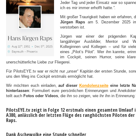
Jeder Tag und jeder Einsatz war so spanne
ich es mir immer erhofft hatte.
“.
Mit großer Traurigkeit haben wir erfahren,
Jürgen Raps
am 5. Dezember 2025 im 
verstorben ist.
Jürgen war einer der prägenden Kap
langjähriger Ausbilder, Mentor und We
Kolleginnen und Kollegen – und für viele
eines „Pilot’s Pilot“. Wer ihn kannte, eri
im Cockpit, seinen Humor, seine klar
unerschütterliche Liebe zur Fliegerei.
Für PilotsEYE.tv war er nicht nur „unser“ Kapitän der ersten Stunde, son
uns den Weg ins Cockpit erstmals ermöglicht hat.
Wir möchten euch einladen,
auf dieser
Kondolenzseite
eine letzte N
hinterlassen
: Formuliert eure persönlichen Erinnerungen und Anekdote
teilt auch
Fotos oder Videos
, die ihn so zeigen, wie ihr ihn in Erinnerung
PilotsEYE.tv zeigt in Folge 12 erstmals einen gesamten Umlauf i
A380, anlässlich der letzten Flüge des ranghöchsten Piloten der
Raps.
Dank Aschewolke eine Stunde schneller