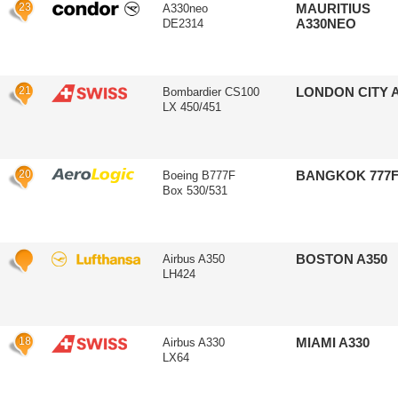
23
MAURITIUS
A330neo
A330NEO
DE2314
21
LONDON CITY 
Bombardier CS100
LX 450/451
20
BANGKOK 777
Boeing B777F
Box 530/531
BOSTON A350
Airbus A350
LH424
18
MIAMI A330
Airbus A330
LX64