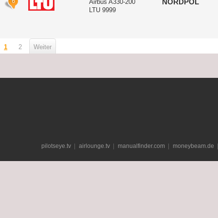
6
NORDPOL
Airbus A330-200
LTU 9999
1
2
Weiter
pilotseye.tv
airlounge.tv
manualfinder.com
moneybeam.de