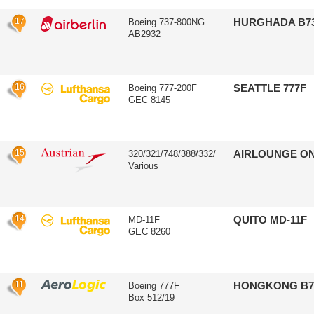
17
HURGHADA B7
Boeing 737-800NG
AB2932
16
SEATTLE 777F
Boeing 777-200F
GEC 8145
15
AIRLOUNGE O
320/321/748/388/332/
Various
14
QUITO MD-11F
MD-11F
GEC 8260
11
HONGKONG B7
Boeing 777F
Box 512/19