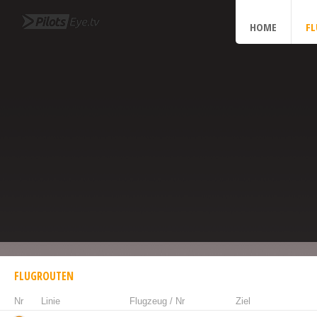
HOME
F
FLUGROUTEN
Nr
Linie
Flugzeug / Nr
Ziel