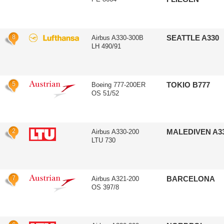
8
SEATTLE A330
Airbus A330-300B
LH 490/91
5
TOKIO B777
Boeing 777-200ER
OS 51/52
2
MALEDIVEN A3
Airbus A330-200
LTU 730
7
BARCELONA
Airbus A321-200
OS 397/8