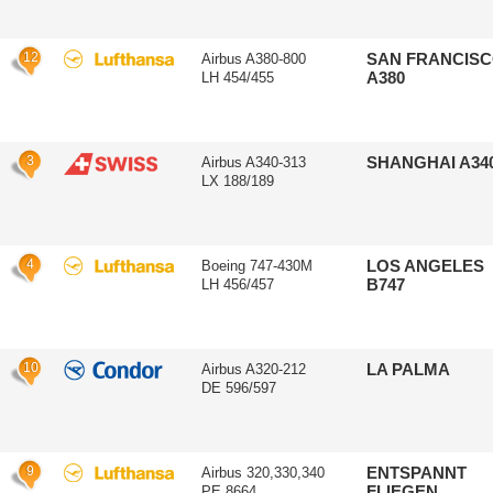
12
SAN FRANCIS
Airbus A380-800
A380
LH 454/455
3
SHANGHAI A34
Airbus A340-313
LX 188/189
4
LOS ANGELES
Boeing 747-430M
B747
LH 456/457
10
LA PALMA
Airbus A320-212
DE 596/597
9
ENTSPANNT
Airbus 320,330,340
FLIEGEN
PE 8664