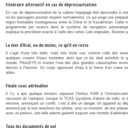
Itinéraire alternatif en cas de dépressurisation
En cas de dépressurisation de la cabine l’équipage doit descendre à une
où les passagers pourrait respirer normalement, ce qui exige une prépara
région frontalière montagneuse entre la Chine et le Kazakhstan. Cette v
programmée par avance dans le système de navigation automatiqu
explique la procédure exacte à l’aide des cartes Lido originales, illustrée 
La mer d’Aral, ou du moins, ce qu’il en reste
Il s’agit d’une très belle, mais très triste vue, comme celle des an
quelques «mares d’eau» restantes alors que ce lac était autrefois le 
monde. PilotsEYE.tv montre l’une des plus grandes catastrophes envi
devons à l’homme. Un corps agonisant d’eau à la forme d’en coeur 
adieu.
Finale sous adrénaline
Il n’y a que quelque minutes séparant l’Airbus A340 à l’immatricul
rassurant de l’aéroport, lorsque le TCAS (système d’alerte de trafic et d
résonne, annonçant un conflit, c’est à dire un danger. Un appareil au dé
annoncé par la tour arrachera les pilotes, pour un moment, de leur prép
avec un préavis, une telle alarme garantit toujours une montée d’adrénalin
Tous les documents de vol