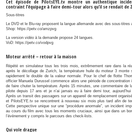
Cet épisode de PilotsEYE.tv montre un authentique incide
contraint l’équipage à faire demi-tour alors qu’il se rendait de 
Sous-titres
Le DVD et le Blu-ray proposent la langue allemande avec des sous-titres a
Shop: https://petv.co/amzpvg
La version vidéo à la demande propose 24 langues.
VoD: https://petv.co/vodpvg
Moteur arrêté – retour à la maison
Répété en simulateur tous les trois mois, extrêmement rare dans la ré
après le décollage de Zurich, la température huile du moteur 3 monte 
rapidement le double de la valeur normale. Pour le chef de flotte Tho
officier Manuela Durussel commence alors une période de concentration i
de faire chuter la température. Après 15 minutes, une commentaire de la
pilote depuis 17 ans et je n’ai jamais eu à faire demi tour, aujourd’hui 
Après un transit des passagers sur un appareil de remplacement organisé
et PilotsEYE.tv se rencontrent à nouveau six mois plus tard afin de t
Cette perspective unique sur une “procédure anormale”, un incident imp
au cours du film avec tous les moments cruciaux, ainsi que dans un bonu
l’évènement y compris le parcours des check-lists.
Qui vole drague