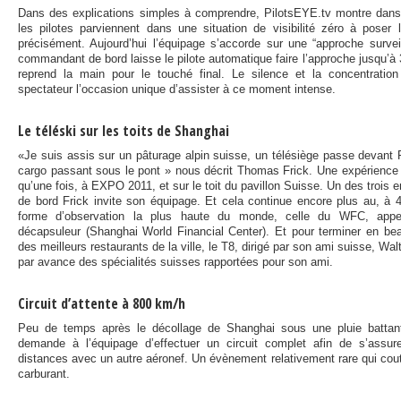
Dans des explications simples à comprendre, PilotsEYE.tv montre dan
les pilotes parviennent dans une situation de visibilité zéro à poser 
précisément. Aujourd’hui l’équipage s’accorde sur une “approche survei
commandant de bord laisse le pilote automatique faire l’approche jusqu’à 3
reprend la main pour le touché final. Le silence et la concentratio
spectateur l’occasion unique d’assister à ce moment intense.
Le téléski sur les toits de Shanghai
«Je suis assis sur un pâturage alpin suisse, un télésiège passe devant 
cargo passant sous le pont » nous décrit Thomas Frick. Une expérience 
qu’une fois, à EXPO 2011, et sur le toit du pavillon Suisse. Un des trois
de bord Frick invite son équipage. Et cela continue encore plus au, à 4
forme d’observation la plus haute du monde, celle du WFC, appe
décapsuleur (Shanghai World Financial Center). Et pour terminer en bea
des meilleurs restaurants de la ville, le T8, dirigé par son ami suisse, Walt
par avance des spécialités suisses rapportées pour son ami.
Circuit d’attente à 800 km/h
Peu de temps après le décollage de Shanghai sous une pluie battante
demande à l’équipage d’effectuer un circuit complet afin de s’assu
distances avec un autre aéronef. Un évènement relativement rare qui cou
carburant.