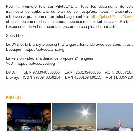
Pour la première fois sur PilotsEYE.tv, tous les documents de vol
manifeste de carburant, du plan de vol jusqu’aux notes manuscrites
retrouverez gratuitement en téléchargement sur
http://pilotsEYE.tv/down
et pas seulement de simulateurs, apprécieront le fait qu’avec PilotsE
l’expérience de vol se rapproche encore un peu plus de la réalité.
Sous-titres
Le DVD et le Blu-ray proposent la langue allemande avec des sous-titres a
Boutique : https://petv.co/amzpvg
La version vidéo à la demande propose 24 langues.
VoD : https://petv.co/vodpvg
DVD: ISBN 9783940358035 EAN 4260139480036 ASIN B005V28
Blu-ray: ISBN 9783940358134 EAN 4260139480135 ASIN B005V28
PHOTOS